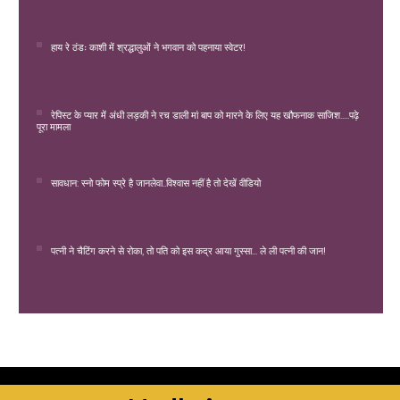
हाय रे ठंडः काशी में श्रद्धालुओं ने भगवान को पहनाया स्वेटर!
रेपिस्ट के प्यार में अंधी लड़की ने रच डाली मां बाप को मारने के लिए यह खौफनाक साजिश.....पढ़े
पूरा मामला
सावधान: स्नो फोम स्प्रे है जानलेवा..विश्वास नहीं है तो देखें वीडियो
पत्नी ने चैटिंग करने से रोका, तो पति को इस कद्र आया गुस्सा... ले ली पत्नी की जान!