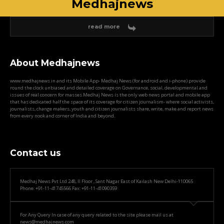
Medhajnews
read more
About Medhajnews
www.medhajnews.in and its Mobile App- Medhaj News (for android and i-phone) provide
round the clock unbiased and detailed coverage on Governance, social, developmental and
issues of real concern for masses.Medhaj News is the only web news portal and mobile app
that has dedicated half the space of its coverage for citizen journalism- where social activists,
journalists, change makers, youth and citizen journalists share, write, make and report news
from every nook and corner of India and beyond.
Contact us
Medhaj News Pvt Ltd 248, II Floor , Sant Nagar East of Kailash New Delhi-110065
Phone: +91-11-41745566 Fax: +91-11-41090359
For Any Query In case of any query related to the site please mail us at
news@medhajnews.com