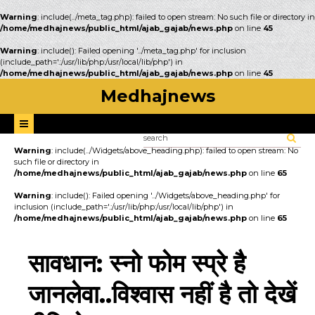
Warning
: include(../meta_tag.php): failed to open stream: No such file or directory in
/home/medhajnews/public_html/ajab_gajab/news.php
on line
45
Warning
: include(): Failed opening '../meta_tag.php' for inclusion
(include_path='.:/usr/lib/php:/usr/local/lib/php') in
/home/medhajnews/public_html/ajab_gajab/news.php
on line
45
Medhajnews
Warning
: include(../Widgets/above_heading.php): failed to open stream: No
such file or directory in
/home/medhajnews/public_html/ajab_gajab/news.php
on line
65
Warning
: include(): Failed opening '../Widgets/above_heading.php' for
inclusion (include_path='.:/usr/lib/php:/usr/local/lib/php') in
/home/medhajnews/public_html/ajab_gajab/news.php
on line
65
सावधान: स्नो फोम स्प्रे है
जानलेवा..विश्वास नहीं है तो देखें