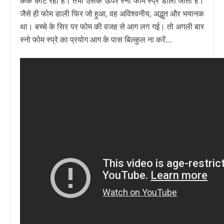
केक काट रहा है। तभी उसके ऊपर स्नो फोम स्प्रे डाली जाती है।
जैसे ही फोम डाली फिर जो हुआ, वह अविश्वनीय, अद्भुत और भयानक
था। बच्चे के सिर पर फोम की वजह से आग लग गई। तो अगली बार
स्नो फोम स्प्रे का प्रयोग आग के पास बिल्कुल ना करें....