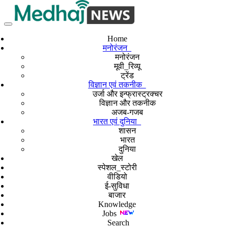
Home
मनोरंजन
मनोरंजन
मूवी_रिव्यू
ट्रेंड
विज्ञान एवं तकनीक
उर्जा और इन्फ्रास्ट्रक्चर
विज्ञान और तकनीक
अजब-गजब
भारत एवं दुनिया
शासन
भारत
दुनिया
खेल
स्पेशल_स्टोरी
वीडियो
ई-सुविधा
बाजार
Knowledge
Jobs
Search