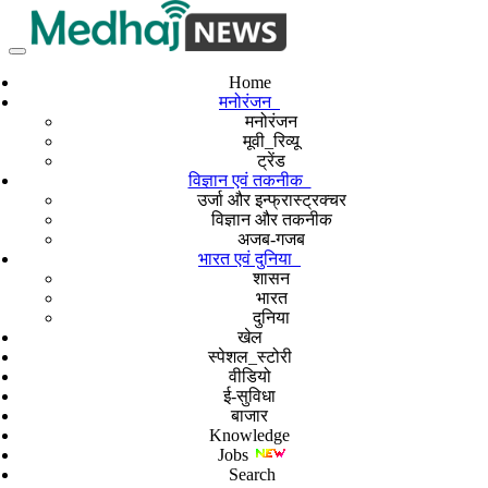
Home
मनोरंजन
मनोरंजन
मूवी_रिव्यू
ट्रेंड
विज्ञान एवं तकनीक
उर्जा और इन्फ्रास्ट्रक्चर
विज्ञान और तकनीक
अजब-गजब
भारत एवं दुनिया
शासन
भारत
दुनिया
खेल
स्पेशल_स्टोरी
वीडियो
ई-सुविधा
बाजार
Knowledge
Jobs
Search