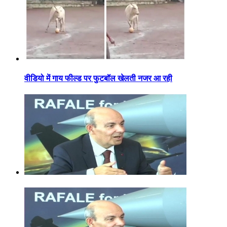
वीडियो में गाय फील्ड पर फुटबॉल खेलती नजर आ रही