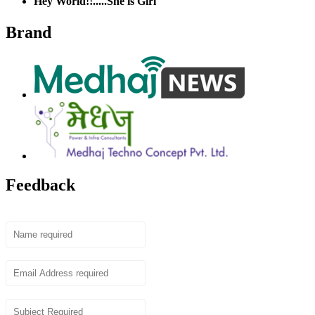
Hey World!!.....She is Girl
Brand
Feedback
Name
Email
Subject