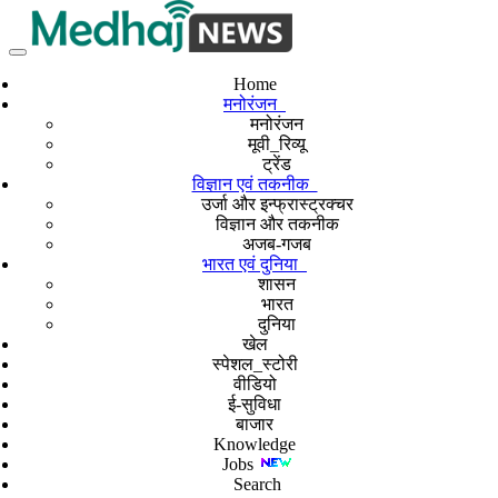
Home
मनोरंजन
मनोरंजन
मूवी_रिव्यू
ट्रेंड
विज्ञान एवं तकनीक
उर्जा और इन्फ्रास्ट्रक्चर
विज्ञान और तकनीक
अजब-गजब
भारत एवं दुनिया
शासन
भारत
दुनिया
खेल
स्पेशल_स्टोरी
वीडियो
ई-सुविधा
बाजार
Knowledge
Jobs
Search