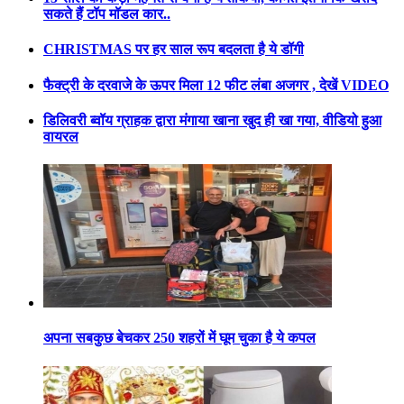
सकते हैं टॉप मॉडल कार..
CHRISTMAS पर हर साल रूप बदलता है ये डॉगी
फैक्ट्री के दरवाजे के ऊपर मिला 12 फीट लंबा अजगर , देखें VIDEO
डिलिवरी ब्वॉय ग्राहक द्वारा मंगाया खाना खुद ही खा गया, वीडियो हुआ
वायरल
अपना सबकुछ बेचकर 250 शहरों में घूम चुका है ये कपल