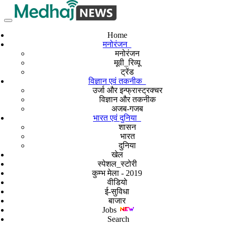
Home
मनोरंजन
मनोरंजन
मूवी_रिव्यू
ट्रेंड
विज्ञान एवं तकनीक
उर्जा और इन्फ्रास्ट्रक्चर
विज्ञान और तकनीक
अजब-गजब
भारत एवं दुनिया
शासन
भारत
दुनिया
खेल
स्पेशल_स्टोरी
कुम्भ मेला - 2019
वीडियो
ई-सुविधा
बाजार
Jobs
Search