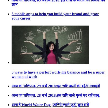
आज का राशिफल, 05 अप्रैल 2018:इस राशि के जातक को मिलेगा धन
लाभ
5 mobile apps to help you build your brand and grow
your career
5 ways to have a perfect work-life balance and be a super
woman at work
आज का राशिफल, 29 मार्च 2018:इस राशि वालों की बढ़ेगी आमदनी
आज का राशिफल, 28 मार्च 2018:इस राशि वाले गुस्से पर रखें काबू
आज है World Water Day ,जानिये इससे जुड़ी कुछ बातें