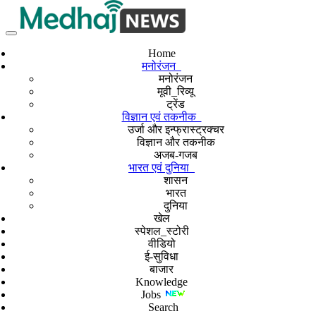
Home
मनोरंजन
मनोरंजन
मूवी_रिव्यू
ट्रेंड
विज्ञान एवं तकनीक
उर्जा और इन्फ्रास्ट्रक्चर
विज्ञान और तकनीक
अजब-गजब
भारत एवं दुनिया
शासन
भारत
दुनिया
खेल
स्पेशल_स्टोरी
वीडियो
ई-सुविधा
बाजार
Knowledge
Jobs
Search