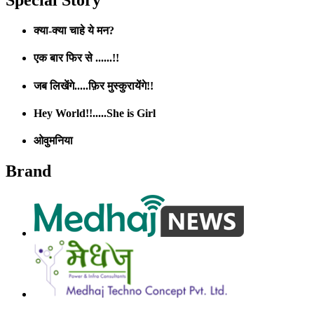
क्या-क्या चाहे ये मन?
एक बार फिर से ......!!
जब लिखेंगे.....फ़िर मुस्कुरायेंगे!!
Hey World!!.....She is Girl
ओवुमनिया
Brand