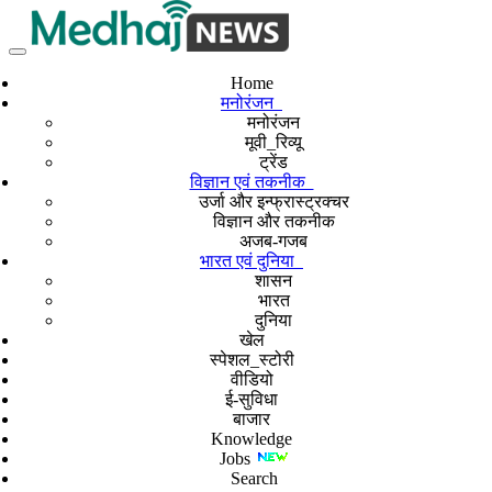
Home
मनोरंजन
मनोरंजन
मूवी_रिव्यू
ट्रेंड
विज्ञान एवं तकनीक
उर्जा और इन्फ्रास्ट्रक्चर
विज्ञान और तकनीक
अजब-गजब
भारत एवं दुनिया
शासन
भारत
दुनिया
खेल
स्पेशल_स्टोरी
वीडियो
ई-सुविधा
बाजार
Knowledge
Jobs
Search