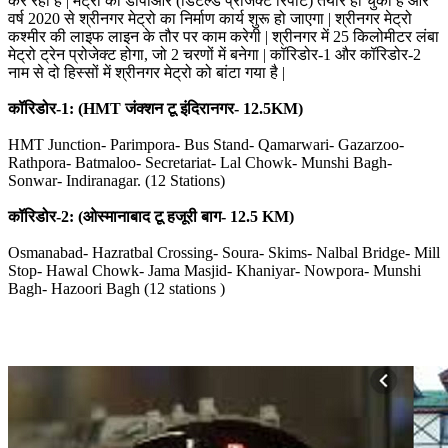
कर रहा है | मेट्रो का डीपीआर (डिटेल्ड प्रोजेक्ट रिपोर्ट) तैयार हो चुका है और
वर्ष 2020 से श्रीनगर मेट्रो का निर्माण कार्य शुरू हो जाएगा | श्रीनगर मेट्रो
कश्मीर की लाइफ लाइन के तौर पर काम करेगी | श्रीनगर में 25 किलोमीटर लंबा
मेट्रो ट्रेन प्रोजेक्ट होगा, जो 2 चरणों में बनेगा | कॉरिडोर-1 और कॉरिडोर-2
नाम से दो हिस्सों में श्रीनगर मेट्रो को बांटा गया है |
कॉरिडोर-1: (HMT
जंक्शन
टू
इंदिरानगर- 12.5KM)
HMT Junction- Parimpora- Bus Stand- Qamarwari- Gazarzoo-
Rathpora- Batmaloo- Secretariat- Lal Chowk- Munshi Bagh-
Sonwar- Indiranagar. (12 Stations)
कॉरिडोर-2: (
ओस्मानाबाद
टू
हजूरी
बाग- 12.5 KM)
Osmanabad- Hazratbal Crossing- Soura- Skims- Nalbal Bridge- Mill
Stop- Hawal Chowk- Jama Masjid- Khaniyar- Nowpora- Munshi
Bagh- Hazoori Bagh (12 stations )