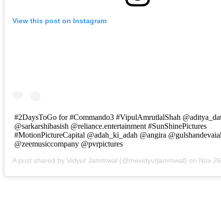
View this post on Instagram
#2DaysToGo for #Commando3 #VipulAmrutlalShah @aditya_dat
@sarkarshibasish @reliance.entertainment #SunShinePictures
#MotionPictureCapital @adah_ki_adah @angira @gulshandevai
@zeemusiccompany @pvrpictures
A post shared by Vidyut Jammwal (@mevidyutjammwal) on
Nov 26, 20