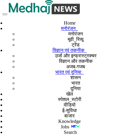
Home
मनोरंजन
मनोरंजन
मूवी_रिव्यू
ट्रेंड
विज्ञान एवं तकनीक
उर्जा और इन्फ्रास्ट्रक्चर
विज्ञान और तकनीक
अजब-गजब
भारत एवं दुनिया
शासन
भारत
दुनिया
खेल
स्पेशल_स्टोरी
वीडियो
ई-सुविधा
बाजार
Knowledge
Jobs
Search