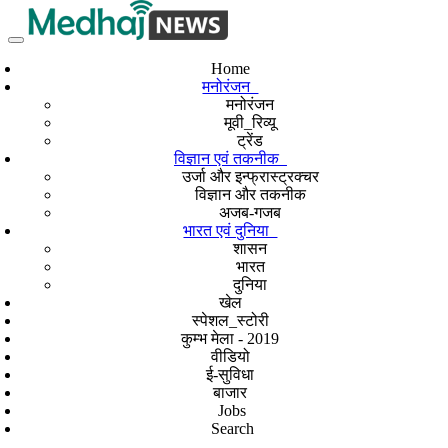
Home
मनोरंजन
मनोरंजन
मूवी_रिव्यू
ट्रेंड
विज्ञान एवं तकनीक
उर्जा और इन्फ्रास्ट्रक्चर
विज्ञान और तकनीक
अजब-गजब
भारत एवं दुनिया
शासन
भारत
दुनिया
खेल
स्पेशल_स्टोरी
कुम्भ मेला - 2019
वीडियो
ई-सुविधा
बाजार
Jobs
Search