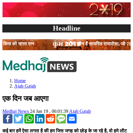
Headline
ो भारत रत्न
जानिए कौन हैं सायरिल रामापोसा, जो 70वें गणतंत्र
Home
Ajab Gajab
एक दिन जब आएगा
Medhaj News
24 Jan 19 , 06:01:39
Ajab Gajab
Facebook
Twitter
WhatsApp
LinkedIn
Reddit
SMS
Email
कई
बार
हमें
ऐसा
लगता
है
की
हम
जिस
जगह
को
छोड़
के
जा
रहे
है
,
वो
हमे
लौट