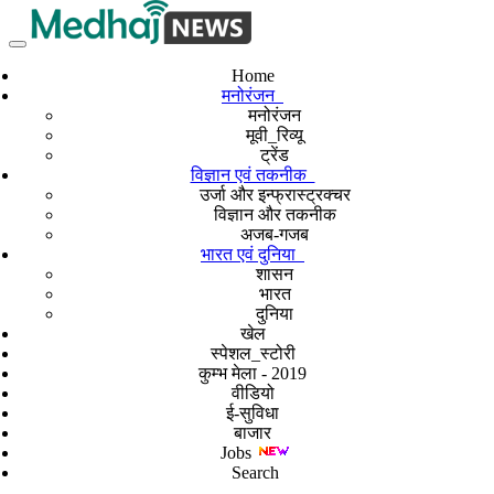
Home
मनोरंजन
मनोरंजन
मूवी_रिव्यू
ट्रेंड
विज्ञान एवं तकनीक
उर्जा और इन्फ्रास्ट्रक्चर
विज्ञान और तकनीक
अजब-गजब
भारत एवं दुनिया
शासन
भारत
दुनिया
खेल
स्पेशल_स्टोरी
कुम्भ मेला - 2019
वीडियो
ई-सुविधा
बाजार
Jobs
Search