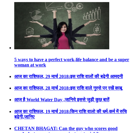
5 ways to have a perfect work-life balance and be a super
woman at work
आज का राशिफल, 29 मार्च 2018:इस राशि वालों की बढ़ेगी आमदनी
आज का राशिफल, 28 मार्च 2018:इस राशि वाले गुस्से पर रखें काबू
आज है World Water Day ,जानिये इससे जुड़ी कुछ बातें
आज का राशिफल, 19 मार्च 2018:किन राशि वालो की धर्म-कर्म में रुचि
बढ़ेगी,जानिए
CHETAN BHAGAT: Can the guy who scores good