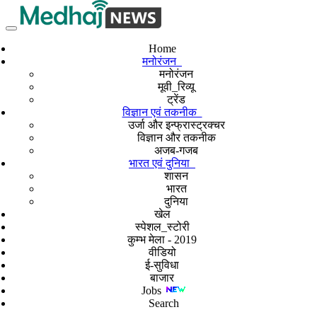
Home
मनोरंजन
मनोरंजन
मूवी_रिव्यू
ट्रेंड
विज्ञान एवं तकनीक
उर्जा और इन्फ्रास्ट्रक्चर
विज्ञान और तकनीक
अजब-गजब
भारत एवं दुनिया
शासन
भारत
दुनिया
खेल
स्पेशल_स्टोरी
कुम्भ मेला - 2019
वीडियो
ई-सुविधा
बाजार
Jobs
Search