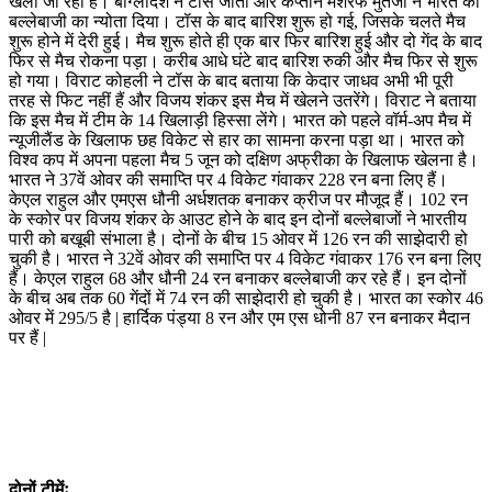
खेला जा रहा है। बांग्लादेश ने टॉस जीता और कप्तान मशरफे मुर्तजा ने भारत को
बल्लेबाजी का न्योता दिया। टॉस के बाद बारिश शुरू हो गई, जिसके चलते मैच
शुरू होने में देरी हुई। मैच शुरू होते ही एक बार फिर बारिश हुई और दो गेंद के बाद
फिर से मैच रोकना पड़ा। करीब आधे घंटे बाद बारिश रुकी और मैच फिर से शुरू
हो गया। विराट कोहली ने टॉस के बाद बताया कि केदार जाधव अभी भी पूरी
तरह से फिट नहीं हैं और विजय शंकर इस मैच में खेलने उतरेंगे। विराट ने बताया
कि इस मैच में टीम के 14 खिलाड़ी हिस्सा लेंगे। भारत को पहले वॉर्म-अप मैच में
न्यूजीलैंड के खिलाफ छह विकेट से हार का सामना करना पड़ा था। भारत को
विश्व कप में अपना पहला मैच 5 जून को दक्षिण अफ्रीका के खिलाफ खेलना है।
भारत ने 37वें ओवर की समाप्ति पर 4 विकेट गंवाकर 228 रन बना लिए हैं।
केएल राहुल और एमएस धौनी अर्धशतक बनाकर क्रीज पर मौजूद हैं। 102 रन
के स्कोर पर विजय शंकर के आउट होने के बाद इन दोनों बल्लेबाजों ने भारतीय
पारी को बखूबी संभाला है। दोनों के बीच 15 ओवर में 126 रन की साझेदारी हो
चुकी है। भारत ने 32वें ओवर की समाप्ति पर 4 विकेट गंवाकर 176 रन बना लिए
हैं। केएल राहुल 68 और धौनी 24 रन बनाकर बल्लेबाजी कर रहे हैं। इन दोनों
के बीच अब तक 60 गेंदों में 74 रन की साझेदारी हो चुकी है। भारत का स्कोर 46
ओवर में 295/5 है | हार्दिक पंड्या 8 रन और एम एस धोनी 87 रन बनाकर मैदान
पर हैं |
दोनों टीमेंः