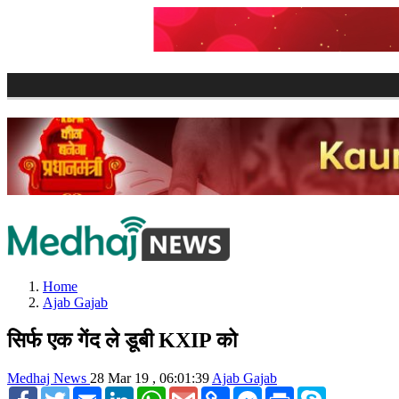
Home
Ajab Gajab
सिर्फ एक गेंद ले डूबी KXIP को
Medhaj News
28 Mar 19 , 06:01:39
Ajab Gajab
Facebook
Twitter
Email
LinkedIn
WhatsApp
Gmail
Copy
Facebook
Print
Skype