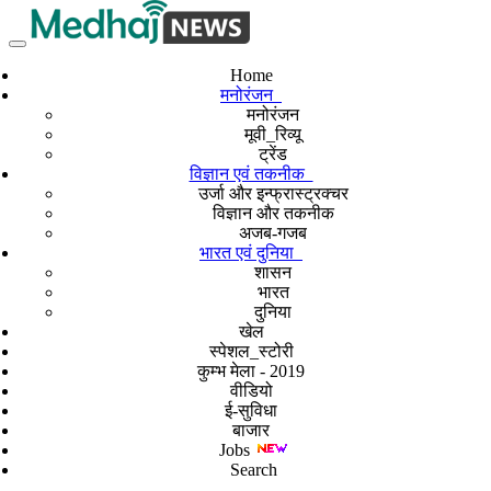
Home
मनोरंजन
मनोरंजन
मूवी_रिव्यू
ट्रेंड
विज्ञान एवं तकनीक
उर्जा और इन्फ्रास्ट्रक्चर
विज्ञान और तकनीक
अजब-गजब
भारत एवं दुनिया
शासन
भारत
दुनिया
खेल
स्पेशल_स्टोरी
कुम्भ मेला - 2019
वीडियो
ई-सुविधा
बाजार
Jobs
Search