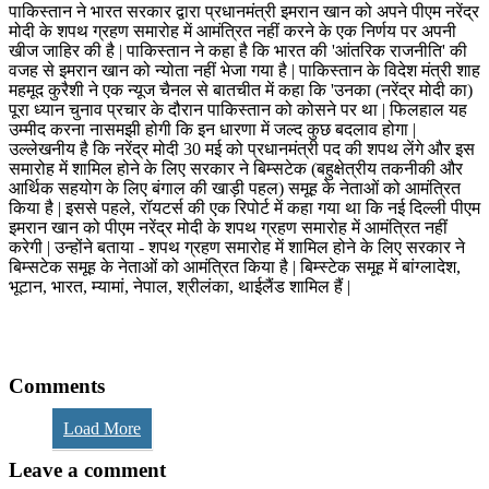
पाकिस्तान ने भारत सरकार द्वारा प्रधानमंत्री इमरान खान को अपने पीएम नरेंद्र
मोदी के शपथ ग्रहण समारोह में आमंत्रित नहीं करने के एक निर्णय पर अपनी
खीज जाहिर की है | पाकिस्‍तान ने कहा है कि भारत की 'आंतरिक राजनीति' की
वजह से इमरान खान को न्‍योता नहीं भेजा गया है | पाकिस्‍तान के विदेश मंत्री शाह
महमूद कुरैशी ने एक न्‍यूज चैनल से बातचीत में कहा कि 'उनका (नरेंद्र मोदी का)
पूरा ध्यान चुनाव प्रचार के दौरान पाकिस्तान को कोसने पर था | फि‍लहाल यह
उम्मीद करना नासमझी होगी कि इन धारणा में जल्‍द कुछ बदलाव होगा |
उल्‍लेखनीय है कि नरेंद्र मोदी 30 मई को प्रधानमंत्री पद की शपथ लेंगे और इस
समारोह में शामिल होने के लिए सरकार ने बिम्सटेक (बहुक्षेत्रीय तकनीकी और
आर्थिक सहयोग के लिए बंगाल की खाड़ी पहल) समूह के नेताओं को आमंत्रित
किया है | इससे पहले, रॉयटर्स की एक रिपोर्ट में कहा गया था कि नई दिल्ली पीएम
इमरान खान को पीएम नरेंद्र मोदी के शपथ ग्रहण समारोह में आमंत्रित नहीं
करेगी | उन्होंने बताया - शपथ ग्रहण समारोह में शामिल होने के लिए सरकार ने
बिम्सटेक समूह के नेताओं को आमंत्रित किया है | बिम्स्टेक समूह में बांग्लादेश,
भूटान, भारत, म्यामां, नेपाल, श्रीलंका, थाईलैंड शामिल हैं |
Comments
Load More
Leave a comment