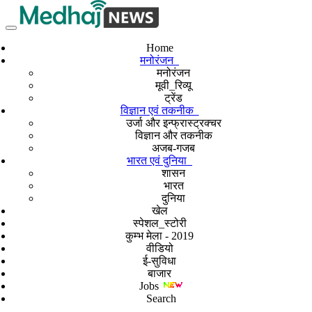
Home
मनोरंजन
मनोरंजन
मूवी_रिव्यू
ट्रेंड
विज्ञान एवं तकनीक
उर्जा और इन्फ्रास्ट्रक्चर
विज्ञान और तकनीक
अजब-गजब
भारत एवं दुनिया
शासन
भारत
दुनिया
खेल
स्पेशल_स्टोरी
कुम्भ मेला - 2019
वीडियो
ई-सुविधा
बाजार
Jobs
Search