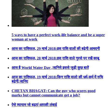
5 ways to have a perfect work-life balance and be a super
woman at work
आज का राशिफल, 29 मार्च 2018:इस राशि वालों की बढ़ेगी आमदनी
आज का राशिफल, 28 मार्च 2018:इस राशि वाले गुस्से पर रखें काबू
आज है World Water Day ,जानिये इससे जुड़ी कुछ बातें
आज का राशिफल, 19 मार्च 2018:किन राशि वालो की धर्म-कर्म में रुचि
बढ़ेगी,जानिए
CHETAN BHAGAT: Can the guy who scores good
marks but cannot communicate get a job?
ऐसे व्यायाम जो बढ़ाएं आपकी लंबाई