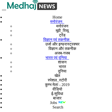
Home
मनोरंजन
मनोरंजन
मूवी_रिव्यू
ट्रेंड
विज्ञान एवं तकनीक
उर्जा और इन्फ्रास्ट्रक्चर
विज्ञान और तकनीक
अजब-गजब
भारत एवं दुनिया
शासन
भारत
दुनिया
खेल
स्पेशल_स्टोरी
कुम्भ मेला - 2019
वीडियो
ई-सुविधा
बाजार
Jobs
Search