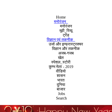
Home
मनोरंजन
मनोरंजन
मूवी_रिव्यू
ट्रेंड
विज्ञान एवं तकनीक
उर्जा और इन्फ्रास्ट्रक्चर
विज्ञान और तकनीक
अजब-गजब
खेल
स्पेशल_स्टोरी
कुम्भ मेला - 2019
वीडियो
शासन
भारत
दुनिया
बाजार
Jobs
Search