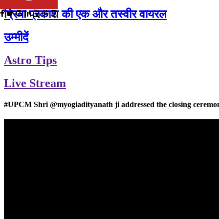
प्रिया प्रकाश की एक और तस्वीर वायरल
उम्मीदें
Astro Tips
Live Stream
#UPCM Shri @myogiadityanath ji addressed the closing ceremony