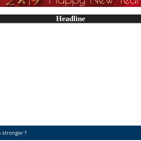
Headline
क्यो हारा भारत पहला वनडे
खिचड़ी पकी क्या....
 stronger ?