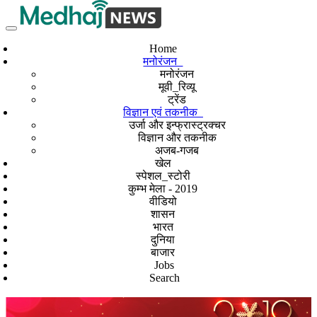
Home
मनोरंजन
मनोरंजन
मूवी_रिव्यू
ट्रेंड
विज्ञान एवं तकनीक
उर्जा और इन्फ्रास्ट्रक्चर
विज्ञान और तकनीक
अजब-गजब
खेल
स्पेशल_स्टोरी
कुम्भ मेला - 2019
वीडियो
शासन
भारत
दुनिया
बाजार
Jobs
Search