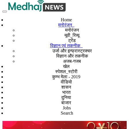
Home
मनोरंजन
मनोरंजन
मूवी_रिव्यू
ट्रेंड
विज्ञान एवं तकनीक
उर्जा और इन्फ्रास्ट्रक्चर
विज्ञान और तकनीक
अजब-गजब
खेल
स्पेशल_स्टोरी
कुम्भ मेला - 2019
वीडियो
शासन
भारत
दुनिया
बाजार
Jobs
Search