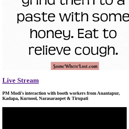
Previous
Next
Live Stream
PM Modi's interaction with booth workers from Anantapur,
Kadapa, Kurnool, Narasaraopet & Tirupati