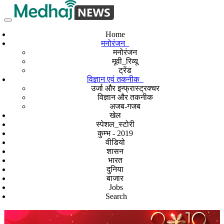
Home
मनोरंजन
मनोरंजन
मूवी_रिव्यू
ट्रेंड
विज्ञान एवं तकनीक
उर्जा और इन्फ्रास्ट्रक्चर
विज्ञान और तकनीक
अजब-गजब
खेल
स्पेशल_स्टोरी
कुम्भ - 2019
वीडियो
शासन
भारत
दुनिया
बाजार
Jobs
Search