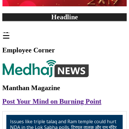
Headline
☰
Employee Corner
Manthan Magazine
Post Your Mind on Burning Point
Issues like triple talaq and Ram temple could hurt
NDA in the Lok Sabha polls. ट्रिपल तालक और राम मंदिर