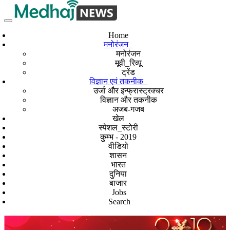
Home
मनोरंजन
मनोरंजन
मूवी_रिव्यू
ट्रेंड
विज्ञान एवं तकनीक
उर्जा और इन्फ्रास्ट्रक्चर
विज्ञान और तकनीक
अजब-गजब
खेल
स्पेशल_स्टोरी
कुम्भ - 2019
वीडियो
शासन
भारत
दुनिया
बाजार
Jobs
Search