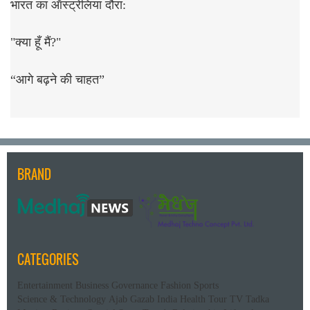
भारत का ऑस्ट्रेलिया दौरा:
"क्या हूँ मैं?"
“आगे बढ़ने की चाहत”
BRAND
CATEGORIES
Entertainment
Business
Governance
Fashion
Sports
Science & Technology
Ajab Gazab
India
Health
Tour
TV Tadka
Moview Reviews
Special Story
Trends
Relationship
Lifestyle