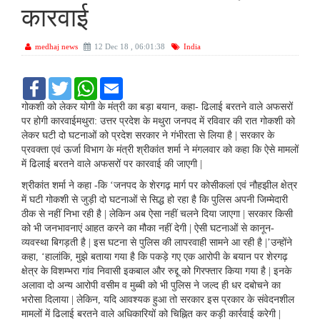
कारवाई
medhaj news
12 Dec 18 , 06:01:38
India
F
T
W
E
a
w
h
m
c
i
a
a
गोकशी को लेकर योगी के मंत्री का बड़ा बयान, कहा- ढिलाई बरतने वाले अफसरों
e
t
t
i
पर होगी कारवाईमथुरा: उत्तर प्रदेश के मथुरा जनपद में रविवार की रात गोकशी को
b
t
s
l
लेकर घटी दो घटनाओं को प्रदेश सरकार ने गंभीरता से लिया है | सरकार के
o
e
A
प्रवक्ता एवं ऊर्जा विभाग के मंत्री श्रीकांत शर्मा ने मंगलवार को कहा कि ऐसे मामलों
o
r
p
k
p
में ढिलाई बरतने वाले अफसरों पर कारवाई की जाएगी |
श्रीकांत शर्मा ने कहा -कि ‘जनपद के शेरगढ़ मार्ग पर कोसीकलां एवं नौहझील क्षेत्र
में घटी गोकशी से जुड़ी दो घटनाओं से सिद्ध हो रहा है कि पुलिस अपनी जिम्मेदारी
ठीक से नहीं निभा रही है | लेकिन अब ऐसा नहीं चलने दिया जाएगा | सरकार किसी
को भी जनभावनाएं आहत करने का मौका नहीं देगी | ऐसी घटनाओं से कानून-
व्यवस्था बिगड़ती है | इस घटना से पुलिस की लापरवाही सामने आ रही है |’उन्होंने
कहा, ‘हालांकि, मुझे बताया गया है कि पकड़े गए एक आरोपी के बयान पर शेरगढ़
क्षेत्र के विशम्भरा गांव निवासी इकबाल और रुद्दू को गिरफ्तार किया गया है | इनके
अलावा दो अन्य आरोपी वसीम व मुब्बी को भी पुलिस ने जल्द ही धर दबोचने का
भरोसा दिलाया | लेकिन, यदि आवश्यक हुआ तो सरकार इस प्रकार के संवेदनशील
मामलों में ढिलाई बरतने वाले अधिकारियों को चिह्नित कर कड़ी कार्रवाई करेगी |