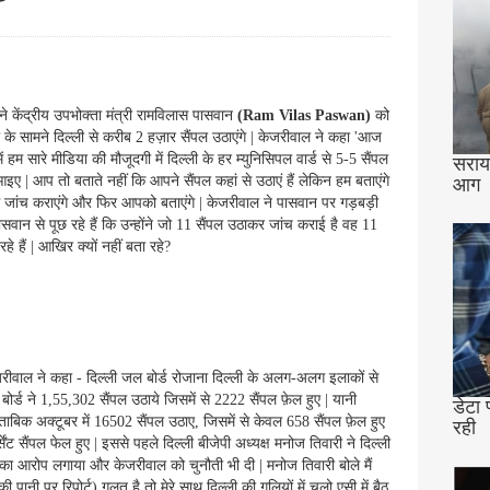
ने केंद्रीय उपभोक्ता मंत्री रामविलास पासवान
(Ram Vilas Paswan)
को
े सामने दिल्ली से करीब 2 हज़ार सैंपल उठाएंगे | केजरीवाल ने कहा 'आज
ें हम सारे मीडिया की मौजूदगी में दिल्ली के हर म्युनिसिपल वार्ड से 5-5 सैंपल
सराय 
 आइए | आप तो बताते नहीं कि आपने सैंपल कहां से उठाएं हैं लेकिन हम बताएंगे
आग
ंगे जांच कराएंगे और फिर आपको बताएंगे | केजरीवाल ने पासवान पर गड़बड़ी
ान से पूछ रहे हैं कि उन्होंने जो 11 सैंपल उठाकर जांच कराई है वह 11
रहे हैं | आखिर क्यों नहीं बता रहे?
जरीवाल ने कहा - दिल्ली जल बोर्ड रोजाना दिल्ली के अलग-अलग इलाकों से
ोर्ड ने 1,55,302 सैंपल उठाये जिसमें से 2222 सैंपल फ़ेल हुए | यानी
डेटा 
ाबिक अक्टूबर में 16502 सैंपल उठाए, जिसमें से केवल 658 सैंपल फ़ेल हुए
रही
ेंट सैंपल फेल हुए | इससे पहले दिल्ली बीजेपी अध्यक्ष मनोज तिवारी ने दिल्ली
का आरोप लगाया और केजरीवाल को चुनौती भी दी | मनोज तिवारी बोले मैं
पानी पर रिपोर्ट) गलत है तो मेरे साथ दिल्ली की गलियों में चलो एसी में बैठ