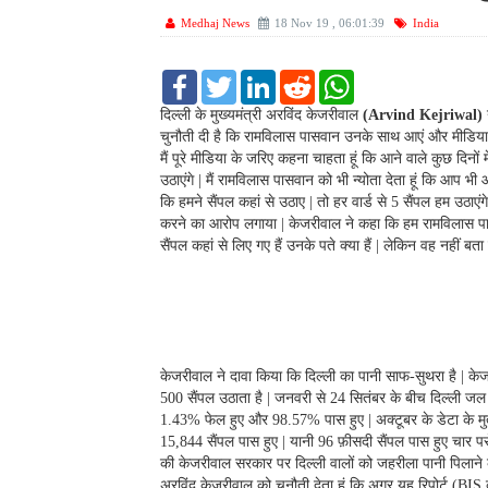
Medhaj News
18 Nov 19 , 06:01:39
India
F
T
L
R
W
a
w
i
e
h
c
i
n
d
a
दिल्ली के मुख्यमंत्री अरविंद केजरीवाल
(Arvind Kejriwal)
e
t
k
d
t
चुनौती दी है कि रामविलास पासवान उनके साथ आएं और मीडिया क
b
t
e
i
s
मैं पूरे मीडिया के जरिए कहना चाहता हूं कि आने वाले कुछ दिनों म
o
e
d
t
A
उठाएंगे | मैं रामविलास पासवान को भी न्योता देता हूं कि आप भी
o
r
I
p
k
n
p
कि हमने सैंपल कहां से उठाए | तो हर वार्ड से 5 सैंपल हम उठाए
करने का आरोप लगाया | केजरीवाल ने कहा कि हम रामविलास पासव
सैंपल कहां से लिए गए हैं उनके पते क्या हैं | लेकिन वह नहीं बता 
केजरीवाल ने दावा किया कि दिल्ली का पानी साफ-सुथरा है | के
500 सैंपल उठाता है | जनवरी से 24 सितंबर के बीच दिल्ली जल ब
1.43% फेल हुए और 98.57% पास हुए | अक्टूबर के डेटा के मुत
15,844 सैंपल पास हुए | यानी 96 फ़ीसदी सैंपल पास हुए चार पर्स
की केजरीवाल सरकार पर दिल्ली वालों को जहरीला पानी पिलाने 
अरविंद केजरीवाल को चुनौती देता हूं कि अगर यह रिपोर्ट (BIS की 