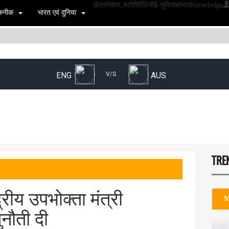
खेल
स्पेशल_स्टोरी
वीडियो
ई-सुविधा
बाजार
Knowledge
 तकनीक
भारत एवं दुनिया
TRE
्रीय उपभोक्ता मंत्री
M
नौती दी