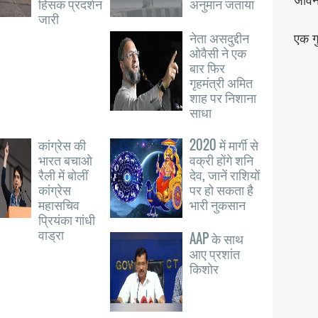
जीव
हिंसक प्रदर्शन
अनुमान जताया
जारी
नेता असदुद्दीन
एक गु
ओवैसी ने एक
बार फिर
गृहमंत्री अमित
शाह पर निशाना
साधा
कांग्रेस की
2020 में मार्गी से
भारत बचाओ
वक्री होंगे शनि
रैली में बोलीं
देव, जानें राशियों
कांग्रेस
पर हो सकता है
महासचिव
भारी नुकसान
प्रियंका गांधी
वाड्रा
AAP के साथ
आए प्रशांत
किशोर