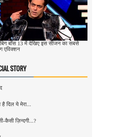
िग बॉस 13 में देखिए इस सीजन का सबसे
ंग एविक्शन
CIAL STORY
ंद
है दिल ये मेरा...
सी-कैसी ज़िन्दगी...?