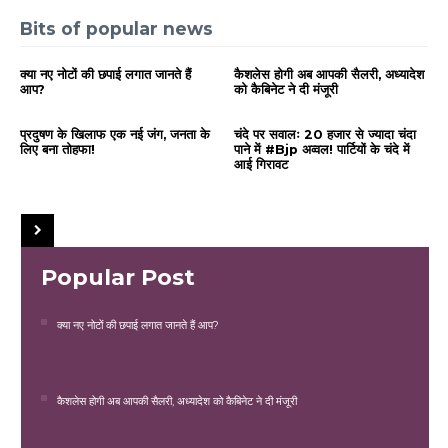
Bits of popular news
क्या नए नोटों की छपाई लगात जानते हैं
कैशलेस होगी अब आपकी सैलरी, अध्यादेश
आप?
को कैबिनेट ने दी मंजूरी
प्रदुषण के खिलाफ एक नई जंग, जनता के
चंदे पर सवालः 20 हजार से ज्यादा चंदा
लिए बना तोहफा!
पाने में #Bjp अव्वल! पार्टियों के चंदे में
आई गिरावट
Popular Post
क्या नए नोटों की छपाई लगात जानते हैं आप?
कैशलेस होगी अब आपकी सैलरी, अध्यादेश को कैबिनेट ने दी मंजूरी