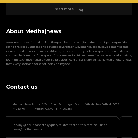
read more
About Medhajnews
www.medhajnews.in and its Mobile App- Medhaj News (for android and i-phone) provide
round the clock unbiased and detailed coverage on Governance, social, developmental and
issues of real concern for masses.Medhaj News is the only web news portal and mobile app
that has dedicated half the space of its coverage for citizen journalism- where social activists,
journalists, change makers, youth and citizen journalists share, write, make and report news
from every nook and corner of India and beyond.
Contact us
Medhaj News Pvt Ltd 248, II Floor , Sant Nagar East of Kailash New Delhi-110065
Phone: +91-11-41745566 Fax: +91-11-41090359
For Any Query In case of any query related to the site please mail us at
news@medhajnews.com