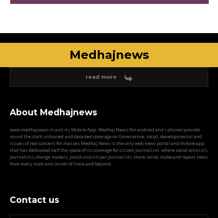
Medhajnews
read more
About Medhajnews
www.medhajnews.in and its Mobile App- Medhaj News (for android and i-phone) provide
round the clock unbiased and detailed coverage on Governance, social, developmental and
issues of real concern for masses.Medhaj News is the only web news portal and mobile app
that has dedicated half the space of its coverage for citizen journalism- where social activists,
journalists, change makers, youth and citizen journalists share, write, make and report news
from every nook and corner of India and beyond.
Contact us