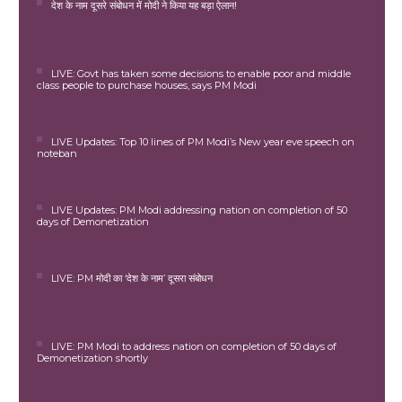
देश के नाम दूसरे संबोधन में मोदी ने किया यह बड़ा ऐलान!
LIVE: Govt has taken some decisions to enable poor and middle
class people to purchase houses, says PM Modi
LIVE Updates: Top 10 lines of PM Modi’s New year eve speech on
noteban
LIVE Updates: PM Modi addressing nation on completion of 50
days of Demonetization
LIVE: PM मोदी का ‘देश के नाम’ दूसरा संबोधन
LIVE: PM Modi to address nation on completion of 50 days of
Demonetization shortly