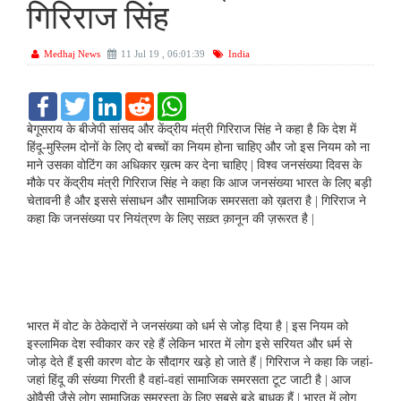
गिरिराज सिंह
Medhaj News
11 Jul 19 , 06:01:39
India
F
T
L
R
W
a
w
i
e
h
c
i
n
d
a
बेगूसराय के बीजेपी सांसद और केंद्रीय मंत्री गिरिराज सिंह ने कहा है कि देश में
e
t
k
d
t
हिंदू-मुस्लिम दोनों के लिए दो बच्चों का नियम होना चाहिए और जो इस नियम को ना
b
t
e
i
s
माने उसका वोटिंग का अधिकार ख़त्म कर देना चाहिए | विश्व जनसंख्या दिवस के
o
e
d
t
A
मौके पर केंद्रीय मंत्री गिरिराज सिंह ने कहा कि आज जनसंख्या भारत के लिए बड़ी
o
r
I
p
k
n
p
चेतावनी है और इससे संसाधन और सामाजिक समरसता को ख़तरा है | गिरिराज ने
कहा कि जनसंख्या पर नियंत्रण के लिए सख़्त क़ानून की ज़रूरत है |
भारत में वोट के ठेकेदारों ने जनसंख्या को धर्म से जोड़ दिया है | इस नियम को
इस्लामिक देश स्वीकार कर रहे हैं लेकिन भारत में लोग इसे सरियत और धर्म से
जोड़ देते हैं इसी कारण वोट के सौदागर खड़े हो जाते हैं | गिरिराज ने कहा कि जहां-
जहां हिंदू की संख्या गिरती है वहां-वहां सामाजिक समरसता टूट जाटी है | आज
ओवैसी जैसे लोग सामाजिक समरस्ता के लिए सबसे बड़े बाधक हैं | भारत में लोग