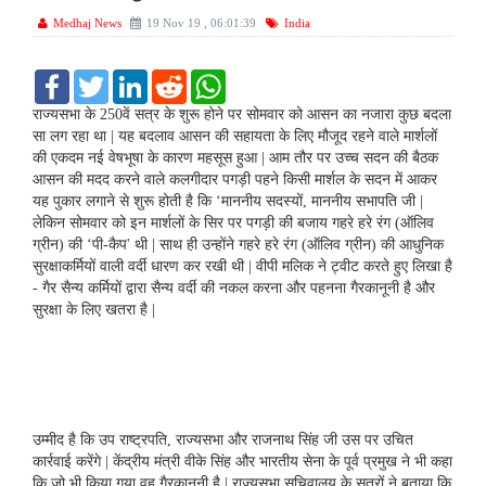
Medhaj News
19 Nov 19 , 06:01:39
India
F
T
L
R
W
a
w
i
e
h
c
i
n
d
a
राज्यसभा के 250वें सत्र के शुरू होने पर सोमवार को आसन का नजारा कुछ बदला
e
t
k
d
t
सा लग रहा था | यह बदलाव आसन की सहायता के लिए मौजूद रहने वाले मार्शलों
b
t
e
i
s
की एकदम नई वेषभूषा के कारण महसूस हुआ | आम तौर पर उच्च सदन की बैठक
o
e
d
t
A
आसन की मदद करने वाले कलगीदार पगड़ी पहने किसी मार्शल के सदन में आकर
o
r
I
p
k
n
p
यह पुकार लगाने से शुरू होती है कि ‘माननीय सदस्यों, माननीय सभापति जी |
लेकिन सोमवार को इन मार्शलों के सिर पर पगड़ी की बजाय गहरे हरे रंग (ऑलिव
ग्रीन) की ‘पी-कैप' थी | साथ ही उन्होंने गहरे हरे रंग (ऑलिव ग्रीन) की आधुनिक
सुरक्षाकर्मियों वाली वर्दी धारण कर रखी थी | वीपी मलिक ने ट्वीट करते हुए लिखा है
- गैर सैन्य कर्मियों द्वारा सैन्य वर्दी की नकल करना और पहनना गैरकानूनी है और
सुरक्षा के लिए खतरा है |
उम्मीद है कि उप राष्ट्रपति, राज्यसभा और राजनाथ सिंह जी उस पर उचित
कार्रवाई करेंगे | केंद्रीय मंत्री वीके सिंह और भारतीय सेना के पूर्व प्रमुख ने भी कहा
कि जो भी किया गया वह गैरकानूनी है | राज्यसभा सचिवालय के सूत्रों ने बताया कि