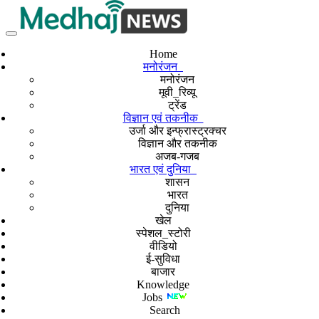
Home
मनोरंजन
मनोरंजन
मूवी_रिव्यू
ट्रेंड
विज्ञान एवं तकनीक
उर्जा और इन्फ्रास्ट्रक्चर
विज्ञान और तकनीक
अजब-गजब
भारत एवं दुनिया
शासन
भारत
दुनिया
खेल
स्पेशल_स्टोरी
वीडियो
ई-सुविधा
बाजार
Knowledge
Jobs
Search