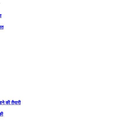
ा
ात
ाने की तैयारी
की