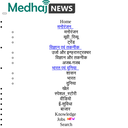
Home
मनोरंजन
मनोरंजन
मूवी_रिव्यू
ट्रेंड
विज्ञान एवं तकनीक
उर्जा और इन्फ्रास्ट्रक्चर
विज्ञान और तकनीक
अजब-गजब
भारत एवं दुनिया
शासन
भारत
दुनिया
खेल
स्पेशल_स्टोरी
वीडियो
ई-सुविधा
बाजार
Knowledge
Jobs
Search