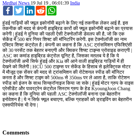
Medhaj News
19 Jul 19 , 06:01:39
India
Facebook
Twitter
LinkedIn
Reddit
WhatsApp
हुंडई गाड़ियों की फ्यूल इकोनॉमी बढ़ाने के लिए नई तकनीक लेकर आई है. इस
तकनीक की मदद से कंपनी हाइब्रिड कारों की फ्यूल इकोनॉमी बढ़ाने का प्रयास
करेगी | हुंडई ने दुनिया की पहली ऐसी टेक्नोलॉजी डेवलप की है, जो कि एक
सेकेंड में 500 बार गियर शिफ्ट की मॉनिटरिंग करेगी. इस टेक्नोलॉजी का नाम
एक्टिव शिफ्ट कंट्रोल है | कंपनी का कहना है कि ASC ट्रांसमिशन एफिशिएंसी
को 30 परसेंट तक बेहतर बनाएगी और क्विकर शिफ्ट टाइम्स प्रोवाइड कराएगी |
ASC का कमांड हाइब्रिड कंट्रोल यूनिट है, जिसका मतलब ये है कि ये
टेक्नोलॉजी अभी सिर्फ हुंडई और Kia की आने वाली हाइब्रिड गाड़ियों में ही
देखने को मिलेगी | HCU 500 टाइम्स पर सेकेंड के हिसाब से इलेक्ट्रिक मोटर
में मौजूद एक सेंसर की मदद से ट्रांसमिशन की रोटेशनल स्पीड की मॉनिटर
करता है और शिफ्ट टाइम को 500ms से 350ms पर ले आता है, ताकि रोटेशन
स्पीड को इंजन के साथ सिन्क्रॉनाइज किया जा सके | हुंडई मोटर ग्रुप के वाइस
प्रेसीडेंट और पावरट्रेन कंट्रोल सिस्टम ग्रुप के हेड KyoungJoon Chang
का कहना है कि दुनिया की पहली ASC टेक्नोलॉजी बनाना एक बेहतरीन
इनोवेशन है | ये न सिर्फ फ्यूल बचाएगा, बल्कि ग्राहकों को ड्राइविंग का बेहतरीन
एक्सपीरियंस भी देगा |
Comments