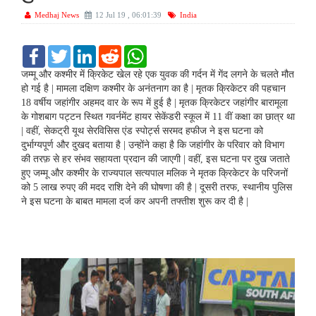
Medhaj News
12 Jul 19 , 06:01:39
India
F
T
L
R
W
a
w
i
e
h
c
i
n
d
a
जम्‍मू और कश्‍मीर में क्रिकेट खेल रहे एक युवक की गर्दन में गेंद लगने के चलते मौत
e
t
k
d
t
हो गई है | मामला दक्षिण कश्‍मीर के अनंतनाग का है | मृतक क्रिकेटर की पहचान
b
t
e
i
s
18 वर्षीय जहांगीर अहमद वार के रूप में हुई है | मृतक क्रिकेटर जहांगीर बारामूला
o
e
d
t
A
के गोशबाग पट्टन स्थित गवर्नमेंट हायर सेकेंडरी स्कूल में 11 वीं कक्षा का छात्र था
o
r
I
p
k
n
p
| वहीं, सेकट्री यूथ सेरविसिस एंड स्पोर्ट्स सरमद हफीज ने इस घटना को
दुर्भाग्यपूर्ण और दुखद बताया है | उन्‍होंने कहा है कि जहांगीर के परिवार को विभाग
की तरफ़ से हर संभव सहायता प्रदान की जाएगी | वहीं, इस घटना पर दुख जताते
हुए जम्‍मू और कश्‍मीर के राज्‍यपाल सत्‍यपाल मलिक ने मृतक क्रिकेटर के परिजनों
को 5 लाख रुपए की मदद राशि देने की घोषणा की है | दूसरी तरफ, स्‍थानीय पुलिस
ने इस घटना के बाबत मामला दर्ज कर अपनी तफ्तीश शुरू कर दी है |