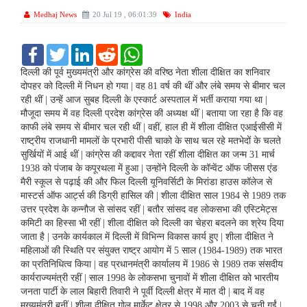
Medhaj News
20 Jul 19 , 06:01:39
India
F
T
L
R
W
a
w
i
e
h
c
i
n
d
a
दिल्ली की पूर्व मुख्यमंत्री और कांग्रेस की वरिष्ठ नेता शीला दीक्षित का शनिवार
e
t
k
d
t
दोपहर को दिल्ली में निधन हो गया | वह 81 वर्ष की थीं और लंबे समय से बीमार चल
b
t
e
i
s
रही थीं | उन्हें आज सुबह दिल्ली के एस्कार्ट अस्पताल में भर्ती कराया गया था |
o
e
d
t
A
मौजूदा समय में वह दिल्ली प्रदेश कांग्रेस की अध्यक्ष थीं | बताया जा रहा है कि वह
o
r
I
p
k
n
p
काफी लंबे समय से बीमार चल रही थीं | वहीं, हाल ही में शीला दीक्षित एआईसीसी में
राष्ट्रीय राजधानी मामलों के प्रभारी पीसी चाको के साथ चल रहे मतभेदों के चलते
सुर्खियों में आई थीं | कांग्रेस की कद्दावर नेता रहीं शीला दीक्षित का जन्म 31 मार्च
1938 को पंजाब के कपूरथला में हुआ | उन्होंने दिल्ली के कॉन्वेंट ऑफ जीसस एंड
मैरी स्कूल से पढ़ाई की और फिल दिल्ली यूनिवर्सिटी के मिरांडा हाउस कॉलेज से
मास्टर्स ऑफ आर्ट्स की डिग्री हासिल की | शीला दीक्षित साल 1984 से 1989 तक
उत्तर प्रदेश के कन्नौज से सांसद रहीं | बतौर सांसद वह लोकसभा की एस्टिमेट्स
कमिटी का हिस्सा भी रहीं | शीला दीक्षित को दिल्ली का चेहरा बदलने का श्रेय दिया
जाता है | उनके कार्यकाल में दिल्ली में विभिन्न विकास कार्य हुए | शीला दीक्षित ने
महिलाओं की स्थिति पर संयुक्त राष्ट्र आयोग में 5 साल (1984-1989) तक भारत
का प्रतिनिधित्व किया | वह प्रधानमंत्री कार्यालय में 1986 से 1989 तक संसदीय
कार्यराज्यमंत्री रहीं | साल 1998 के लोकसभा चुनावों में शीला दीक्षित को भारतीय
जनता पार्टी के लाल बिहारी तिवारी ने पूर्वी दिल्ली क्षेत्र में मात दी | बाद में वह
मुख्यमंत्री बनीं | शीला दीक्षित गोल मार्केट क्षेत्र से 1998 और 2003 से चुनी गईं |