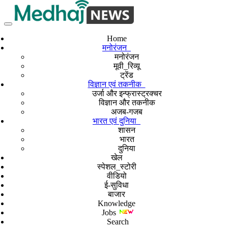
Home
मनोरंजन
मनोरंजन
मूवी_रिव्यू
ट्रेंड
विज्ञान एवं तकनीक
उर्जा और इन्फ्रास्ट्रक्चर
विज्ञान और तकनीक
अजब-गजब
भारत एवं दुनिया
शासन
भारत
दुनिया
खेल
स्पेशल_स्टोरी
वीडियो
ई-सुविधा
बाजार
Knowledge
Jobs
Search