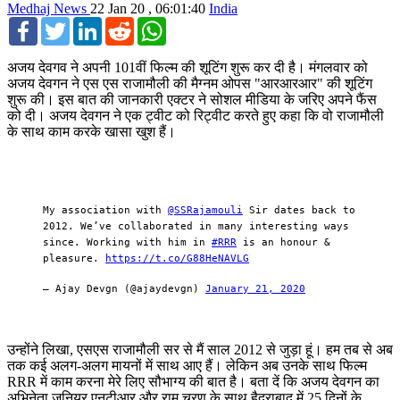
Medhaj News
22 Jan 20 , 06:01:40
India
Facebook
Twitter
LinkedIn
Reddit
WhatsApp
अजय देवगव ने अपनी 101वीं फिल्म की शूटिंग शुरू कर दी है। मंगलवार को
अजय देवगन ने एस एस राजामौली की मैग्नम ओपस "आरआरआर" की शूटिंग
शुरू की। इस बात की जानकारी एक्टर ने सोशल मीडिया के जरिए अपने फैंस
को दी। अजय देवगन ने एक ट्वीट को रिट्वीट करते हुए कहा कि वो राजामौली
के साथ काम करके खासा खुश हैं।
My association with
@SSRajamouli
Sir dates back to
2012. We’ve collaborated in many interesting ways
since. Working with him in
#RRR
is an honour &
pleasure.
https://t.co/G88HeNAVLG
— Ajay Devgn (@ajaydevgn)
January 21, 2020
उन्होंने लिखा, एसएस राजामौली सर से मैं साल 2012 से जुड़ा हूं। हम तब से अब
तक कई अलग-अलग मायनों में साथ आए हैं। लेकिन अब उनके साथ फिल्म
RRR में काम करना मेरे लिए सौभाग्य की बात है। बता दें कि अजय देवगन का
अभिनेता जूनियर एनटीआर और राम चरण के साथ हैदराबाद में 25 दिनों के