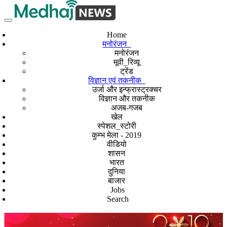
Home
मनोरंजन
मनोरंजन
मूवी_रिव्यू
ट्रेंड
विज्ञान एवं तकनीक
उर्जा और इन्फ्रास्ट्रक्चर
विज्ञान और तकनीक
अजब-गजब
खेल
स्पेशल_स्टोरी
कुम्भ मेला - 2019
वीडियो
शासन
भारत
दुनिया
बाजार
Jobs
Search