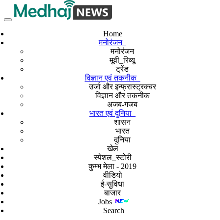
Home
मनोरंजन
मनोरंजन
मूवी_रिव्यू
ट्रेंड
विज्ञान एवं तकनीक
उर्जा और इन्फ्रास्ट्रक्चर
विज्ञान और तकनीक
अजब-गजब
भारत एवं दुनिया
शासन
भारत
दुनिया
खेल
स्पेशल_स्टोरी
कुम्भ मेला - 2019
वीडियो
ई-सुविधा
बाजार
Jobs
Search