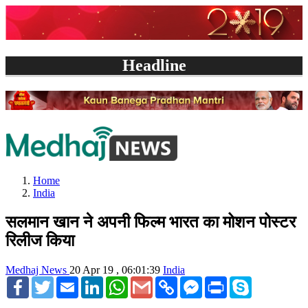
Headline
Home
India
सलमान खान ने अपनी फिल्म भारत का मोशन पोस्टर
रिलीज किया
Medhaj News
20 Apr 19 , 06:01:39
India
Facebook
Twitter
Email
LinkedIn
WhatsApp
Gmail
Copy
Facebook
Print
Skype
Link
Messenger