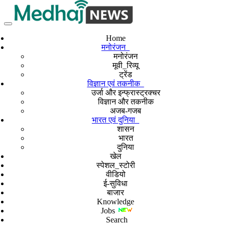
Home
मनोरंजन
मनोरंजन
मूवी_रिव्यू
ट्रेंड
विज्ञान एवं तकनीक
उर्जा और इन्फ्रास्ट्रक्चर
विज्ञान और तकनीक
अजब-गजब
भारत एवं दुनिया
शासन
भारत
दुनिया
खेल
स्पेशल_स्टोरी
वीडियो
ई-सुविधा
बाजार
Knowledge
Jobs
Search