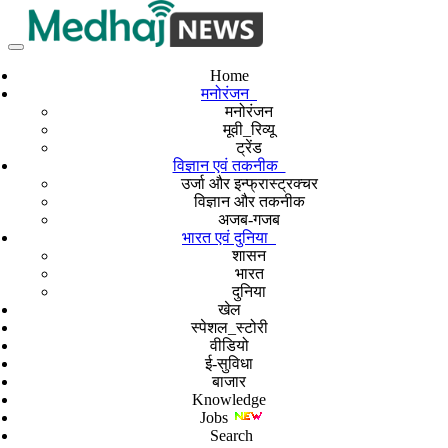
Home
मनोरंजन
मनोरंजन
मूवी_रिव्यू
ट्रेंड
विज्ञान एवं तकनीक
उर्जा और इन्फ्रास्ट्रक्चर
विज्ञान और तकनीक
अजब-गजब
भारत एवं दुनिया
शासन
भारत
दुनिया
खेल
स्पेशल_स्टोरी
वीडियो
ई-सुविधा
बाजार
Knowledge
Jobs
Search