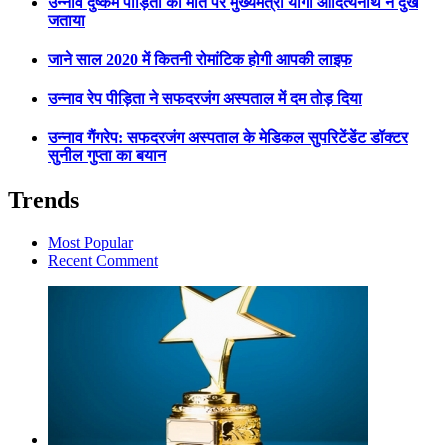
उन्नाव दुष्कर्म पीड़िता की मौत पर मुख्यमंत्री योगी आदित्यनाथ ने दुख
जताया
जाने साल 2020 में कितनी रोमांटिक होगी आपकी लाइफ
उन्नाव रेप पीड़िता ने सफदरजंग अस्पताल में दम तोड़ दिया
उन्नाव गैंगरेप: सफदरजंग अस्पताल के मेडिकल सुपरिटेंडेंट डॉक्टर
सुनील गुप्ता का बयान
Trends
Most Popular
Recent Comment