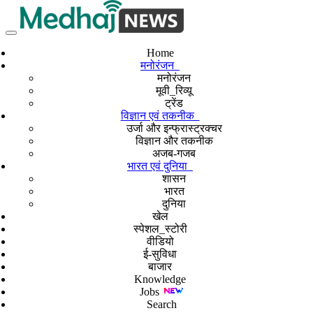
Home
मनोरंजन
मनोरंजन
मूवी_रिव्यू
ट्रेंड
विज्ञान एवं तकनीक
उर्जा और इन्फ्रास्ट्रक्चर
विज्ञान और तकनीक
अजब-गजब
भारत एवं दुनिया
शासन
भारत
दुनिया
खेल
स्पेशल_स्टोरी
वीडियो
ई-सुविधा
बाजार
Knowledge
Jobs
Search