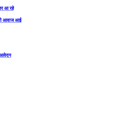
नजर आ रहे
े की आवाज आई
ं आवेदन