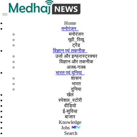
Home
मनोरंजन
मनोरंजन
मूवी_रिव्यू
ट्रेंड
विज्ञान एवं तकनीक
उर्जा और इन्फ्रास्ट्रक्चर
विज्ञान और तकनीक
अजब-गजब
भारत एवं दुनिया
शासन
भारत
दुनिया
खेल
स्पेशल_स्टोरी
वीडियो
ई-सुविधा
बाजार
Knowledge
Jobs
Search