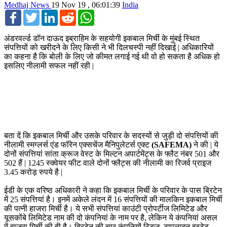
Medhaj News
19 Nov 19 , 06:01:39
India
Facebook
Twitter
LinkedIn
Reddit
WhatsApp
अंडरवर्ल्ड डॉन दाऊद इब्राहिम के सहयोगी इकबाल मिर्ची के मुंबई स्थित
संपत्तियों को खरीदने के लिए किसी ने भी दिलचस्पी नहीं दिखाई | अधिकारियों
का कहना है कि बोली के लिए जो कीमत लगाई गई थी वो हो सकता है अधिक हो
इसलिए नीलामी सफल नहीं रही |
बता दें कि इकबाल मिर्ची और उसके परिवार के सदस्यों से जुड़ी दो संपत्तियों की
नीलामी स्मग्लर्स एंड फॉरेन एक्सचेंज मैनिपुलेटर्स एक्ट
(SAFEMA)
ने की | ये
दोनों संपत्तियां सांता क्रूज वेस्ट के मिल्टन अपार्टमेंट्स के फ्लैट नंबर 501 और
502 हैं | 1245 स्क्वेयर फीट वाले दोनों फ्लैट्स की नीलामी का रिजर्व प्राइज
3.45 करोड़ रुपये है |
ईडी के एक वरिष्ठ अधिकारी ने कहा कि इकबाल मिर्ची के परिवार के पास ब्रिटेन
में 25 संपत्तियां है। इनमें अकेले लंदन में 16 संपत्तियों की मालकिन इकबाल मिर्ची
की पत्नी हाजरा मिर्ची है। ये सभी संपत्तियां काउंटी प्रोपर्टीज लिमिटेड और
यूसकोंबे लिमिटेड नाम की दो कंपनियां के नाम पर है, लेकिन ये कंपनियां असल
में हाजरा मिर्ची की ही है। ब्रिटेन की चार कंपनियों रिड्ज, टापलाइन इस्टेट,