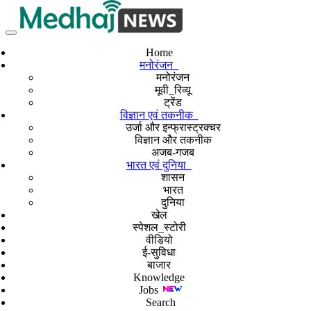
Home
मनोरंजन
मनोरंजन
मूवी_रिव्यू
ट्रेंड
विज्ञान एवं तकनीक
उर्जा और इन्फ्रास्ट्रक्चर
विज्ञान और तकनीक
अजब-गजब
भारत एवं दुनिया
शासन
भारत
दुनिया
खेल
स्पेशल_स्टोरी
वीडियो
ई-सुविधा
बाजार
Knowledge
Jobs
Search