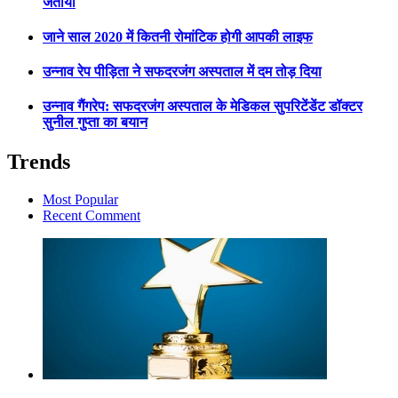
जताया
जाने साल 2020 में कितनी रोमांटिक होगी आपकी लाइफ
उन्नाव रेप पीड़िता ने सफदरजंग अस्पताल में दम तोड़ दिया
उन्नाव गैंगरेप: सफदरजंग अस्पताल के मेडिकल सुपरिटेंडेंट डॉक्टर
सुनील गुप्ता का बयान
Trends
Most Popular
Recent Comment