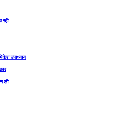
िख रही
षिकेश उपाध्याय
 खबर
ान ली