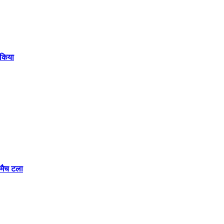
 किया
मैच टला