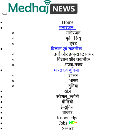
Home
मनोरंजन
मनोरंजन
मूवी_रिव्यू
ट्रेंड
विज्ञान एवं तकनीक
उर्जा और इन्फ्रास्ट्रक्चर
विज्ञान और तकनीक
अजब-गजब
भारत एवं दुनिया
शासन
भारत
दुनिया
खेल
स्पेशल_स्टोरी
वीडियो
ई-सुविधा
बाजार
Knowledge
Jobs
Search