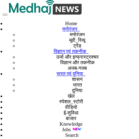
Home
मनोरंजन
मनोरंजन
मूवी_रिव्यू
ट्रेंड
विज्ञान एवं तकनीक
उर्जा और इन्फ्रास्ट्रक्चर
विज्ञान और तकनीक
अजब-गजब
भारत एवं दुनिया
शासन
भारत
दुनिया
खेल
स्पेशल_स्टोरी
वीडियो
ई-सुविधा
बाजार
Knowledge
Jobs
Search