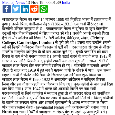
Medhaj News
13 Nov 19 , 06:01:39
India
Facebook
Twitter
LinkedIn
Reddit
WhatsApp
जवाहरलाल नेहरू का जन्म 14 नवम्बर 1889 को ब्रिटिश भारत में इलाहाबाद में
हुआ। उनके पिता, मोतीलाल नेहरू (1861–1931), एक धनी बैरिस्टर जो
कश्मीरी पण्डित समुदाय से थे। जवाहरलाल नेहरू ने दुनिया के कुछ बेहतरीन
स्कूलों और विश्वविद्यालयों में शिक्षा प्राप्त की थी। उन्होंने अपनी स्कूली शिक्षा
हैरो से और कॉलेज की शिक्षा ट्रिनिटी कॉलेज, कैम्ब्रिज, लंदन,
(Trinity
College, Cambridge, London)
से पूरी की थी। इसके बाद उन्होंने अपनी
लॉ की डिग्री कैम्ब्रिज विश्वविद्यालय से पूरी की। स्वतन्त्रता संग्राम के दौरान
भारतीय राष्ट्रीय कांग्रेस के दो बार अध्यक्ष चुने गए। इनके जन्मदिन को बाल
दिवस के रूप में भी मनाया जाता है। अपनी पढ़ाई करने के बाद वे साल 1912 में
भारत वापस लौटे जिसके बाद इन्होनें अपनी वकालत शुरू की। साल 1917 में
जवाहर लाल नेहरू होम रुल लीग‎ में शामिल हो गए। राजनीति में उनकी असली
दीक्षा दो साल बाद 1919 में हुई जब वे महात्मा गांधी के संपर्क में आए। उस समय
महात्मा गांधी ने रॉलेट अधिनियम के खिलाफ एक अभियान शुरू किया था।
जवाहर लाल नेहरू ने 1920-1922 में असहयोग आंदोलन में सक्रिय हिस्सा
लिया और इस दौरान पहली बार गिरफ्तार किए गए। कुछ महीनों के बाद उन्हें रिहा
कर दिया गया। साल 1947 में भारत को आजादी मिलने पर जब भावी
प्रधानमन्त्री के लिये कांग्रेस में मतदान हुआ तो तो सरदार पटेल को सर्वाधिक
मत मिले। उसके बाद सर्वाधिक मत आचार्य कृपलानी को मिले थे। किन्तु गांधीजी
के कहने पर सरदार पटेल और आचार्य कृपलानी ने अपना नाम वापस ले लिया
और जवाहरलाल नेहरू (Jawaharlal Nehru) को प्रधानमन्त्री बनाया गया।
जिसके बाद साल 1947 में जवाहरलाल नेहरू देश के पहले प्रधानमंत्री बने।