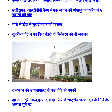
केजरीवाल सरकार का ऐलान, दिल्ली वालों को मिलेगा फ्री WiFi
छत्तीसगढ़: आईटीबीपी कैम्प में एक जवान की अंधाधुंध फायरिंग से 6
जवानों की मौत
चोरो ने खेत से चुराई प्याज की फसल
सुप्रीम कोर्ट ने पूर्व वित्त मंत्री पी चिदंबरम को दी जमानत
राजभवन को डायनामाइट से उड़ा देने की धमकी
पूर्व रेल मंत्री लालू प्रसाद यादव फिर से राष्ट्रीय जनता दल के निर्विरोध
अध्यक्ष चुने गए