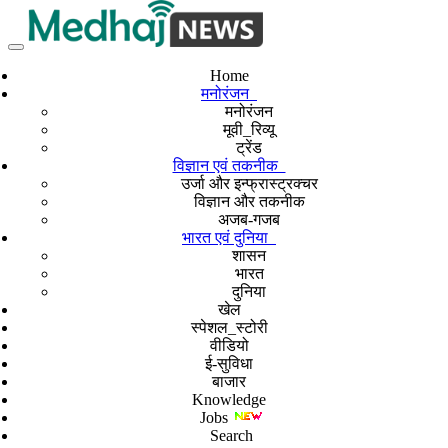
Home
मनोरंजन
मनोरंजन
मूवी_रिव्यू
ट्रेंड
विज्ञान एवं तकनीक
उर्जा और इन्फ्रास्ट्रक्चर
विज्ञान और तकनीक
अजब-गजब
भारत एवं दुनिया
शासन
भारत
दुनिया
खेल
स्पेशल_स्टोरी
वीडियो
ई-सुविधा
बाजार
Knowledge
Jobs
Search