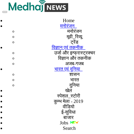
Home
मनोरंजन
मनोरंजन
मूवी_रिव्यू
ट्रेंड
विज्ञान एवं तकनीक
उर्जा और इन्फ्रास्ट्रक्चर
विज्ञान और तकनीक
अजब-गजब
भारत एवं दुनिया
शासन
भारत
दुनिया
खेल
स्पेशल_स्टोरी
कुम्भ मेला - 2019
वीडियो
ई-सुविधा
बाजार
Jobs
Search