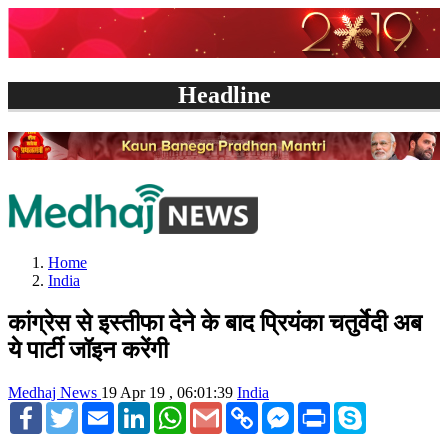
Headline
Home
India
कांग्रेस से इस्तीफा देने के बाद प्रियंका चतुर्वेदी अब
ये पार्टी जॉइन करेंगी
Medhaj News
19 Apr 19 , 06:01:39
India
Facebook
Twitter
Email
LinkedIn
WhatsApp
Gmail
Copy
Facebook
Print
Skype
Link
Messenger