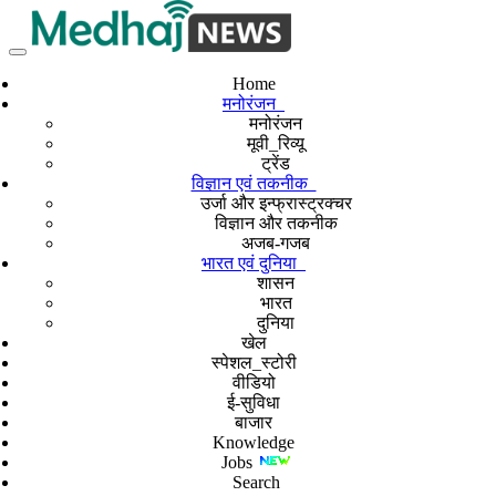
Home
मनोरंजन
मनोरंजन
मूवी_रिव्यू
ट्रेंड
विज्ञान एवं तकनीक
उर्जा और इन्फ्रास्ट्रक्चर
विज्ञान और तकनीक
अजब-गजब
भारत एवं दुनिया
शासन
भारत
दुनिया
खेल
स्पेशल_स्टोरी
वीडियो
ई-सुविधा
बाजार
Knowledge
Jobs
Search