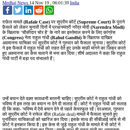
Medhaj News
14 Nov 19 , 06:01:39
India
Facebook
Twitter
LinkedIn
Reddit
WhatsApp
राफ़ेल मामले
(Rafale Case)
पर सुप्रीम कोर्ट
(Supreme Court)
के पुराने
फ़ैसले को लेकर चुनावी दिनों में प्रधानमंत्री नरेंद्र मोदी
(Narendra Modi)
के खिलाफ ‘चौकीदार चोर है’ के नारे का इस्तेमाल करने के लिए कांग्रेस
(Congress)
नेता राहुल गांधी
(Rahul Gandhi)
के खिलाफ दाखिल
अवमानना याचिका पर सुप्रीम कोर्ट ने गुरुवार को फैसला सुनाया | सुप्रीम कोर्ट
ने इस फैसले में राहुल गांधी को राहत देते हुए उनके माफ़ी मांगने का ज़िक्र करते
हुए अवमानना का केस चलाने से मना कर दिया | शीर्ष अदालत ने कहा कि राहुल
गांधी पार्टी में बड़ा पद संभालते हैं |
उन्हें बयान देते वक़्त सावधानी बरतनी चाहिए | सुप्रीम कोर्ट ने राहुल गांधी को
भविष्य में इस तरह का बयान ना देने दी सलाह दी | कोर्ट ने राहुल गांधी को सलाह
दी कि कहा- 'भविष्य में ऐसे बयान देने से पहले केयरफुल रहें | दरअसल, गुरुवार
को सुप्रीम कोर्ट ने राफेल डील (Rafale deal) मामले में फैसला सुनाते हुए
पुनर्विचार याचिकाओं को खारिज कर दिया | इसके साथ ही सीबीआई जांच से भी
कोर्ट ने इनकार किया है | इस केस से जुड़े राहुल गांधी के मामले में भी कोर्ट ने
उनका माफीनामा मंजूर कर लिया | इसके साथ ही राहुल गांधी का अवमानना