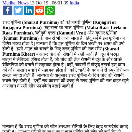
Medhaj News
13 Oct 19 , 06:01:39
India
Facebook
Twitter
LinkedIn
Reddit
WhatsApp
शरद पूर्णिमा
(Sharad Purnima)
को कोजागरी पूर्णिमा
(Kojagiri or
Kojagara Purnima)
, 'महारास' या 'रास पूर्णिमा'
(Maha Raas Leela or
Raas Purnima)
, 'कौमुदी व्रत'
(Kamudi Vrat)
और 'कुमार पूर्णिमा'
(Kumar Purnima)
के नाम से भी जाना जाता है | हिंदू धर्म में इस पूर्णिमा का
विशेष महत्व होता है | मान्यता है कि इस पूर्णिमा के दिन धरती पर अमृत की वर्षा
होती है | इसी अमृत को चखने के लिए शरद पूर्णिमा की रात खीर
(Sharad
Purnima Kheer)
बनाकर चांद की रोशनी में रखी जाती है | दूध में भरपूर
मात्रा में लैक्टिक एसिड होता है, जो चांद की तेज़ रोशनी में दूध के और अच्छे
बैक्टिरिया को बनाने में सहायक होता है | वहीं, चावलों में मौजूद स्टार्च इस काम
को और आसान बनाने में सहायक होता है | वहीं, चांदी के बर्तन में रोग-प्रतिरोधक
क्षमता ज्यादा होती है | मान्यता के अनुसार शरद पूर्णिमा के दिन चांद की रोशनी
सबसे तेज़ होती है | इन्हीं सब कारणों की वजह से शरद पूर्णिमा की रात बाहर खुले
आसमान में रखी खीर फायदेमंद बताई जाती है |
मान्यता है कि शरद पूर्णिमा की खीर अस्थमा रोगियों के लिए बेहद फायदेमंद बताई
जाती है | अस्थमा मरीजों के साथ-साथ शरद पूर्णिमा की खीर को चर्म रोग से