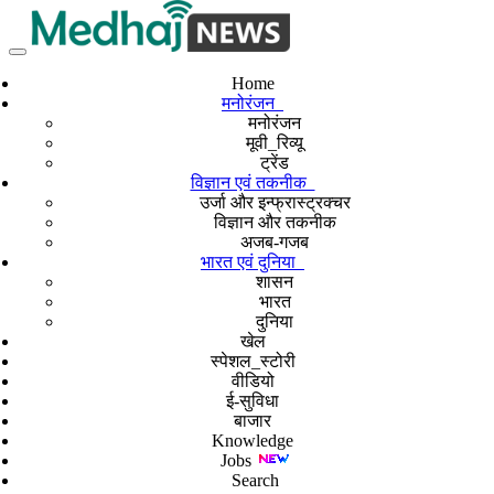
Home
मनोरंजन
मनोरंजन
मूवी_रिव्यू
ट्रेंड
विज्ञान एवं तकनीक
उर्जा और इन्फ्रास्ट्रक्चर
विज्ञान और तकनीक
अजब-गजब
भारत एवं दुनिया
शासन
भारत
दुनिया
खेल
स्पेशल_स्टोरी
वीडियो
ई-सुविधा
बाजार
Knowledge
Jobs
Search