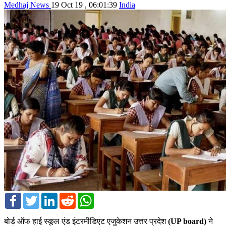
Medhaj News
19 Oct 19 , 06:01:39
India
Facebook
Twitter
LinkedIn
Reddit
WhatsApp
बोर्ड ऑफ हाई स्कूल एंड इंटरमीडिएट एजुकेशन उत्तर प्रदेश
(UP board)
ने