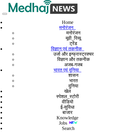
Home
मनोरंजन
मनोरंजन
मूवी_रिव्यू
ट्रेंड
विज्ञान एवं तकनीक
उर्जा और इन्फ्रास्ट्रक्चर
विज्ञान और तकनीक
अजब-गजब
भारत एवं दुनिया
शासन
भारत
दुनिया
खेल
स्पेशल_स्टोरी
वीडियो
ई-सुविधा
बाजार
Knowledge
Jobs
Search